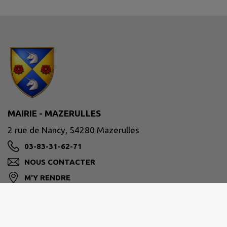
MAIRIE - MAZERULLES
2 rue de Nancy, 54280 Mazerulles
03-83-31-62-71
NOUS CONTACTER
M'Y RENDRE
www.mairie-mazerulles.fr/