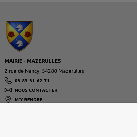
MAIRIE - MAZERULLES
2 rue de Nancy, 54280 Mazerulles
03-83-31-62-71
NOUS CONTACTER
M'Y RENDRE
www.mairie-mazerulles.fr/