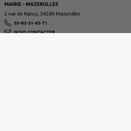
MAIRIE - MAZERULLES
2 rue de Nancy, 54280 Mazerulles
03-83-31-62-71
NOUS CONTACTER
M'Y RENDRE
www.mairie-mazerulles.fr/
Horaires d'ouverture
Lundi et mardi 8 h 00 - 12 h 00 / 13 h 00 à 17 h 00
Mercredi 17 h 00 - 18 h 30
Mais également sur rendez-vous.
Les rendez-vous sont à prendre par mail à