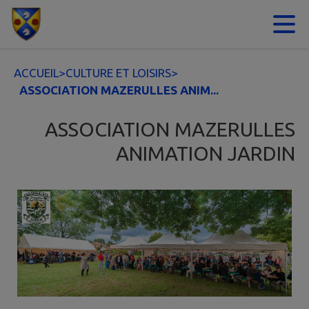
Contenu
Menu
Recherche
Pied de page
ACCUEIL
>
CULTURE ET LOISIRS
>
ASSOCIATION MAZERULLES ANIM...
ASSOCIATION MAZERULLES
ANIMATION JARDIN