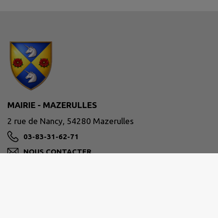
MAIRIE - MAZERULLES
2 rue de Nancy, 54280 Mazerulles
03-83-31-62-71
NOUS CONTACTER
M'Y RENDRE
www.mairie-mazerulles.fr/